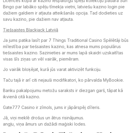
Licences kopā ar kazino iespaidīgu spēļu kolekciju padara Sun
Bingo par labāko spēļu tīmekļa vietni, latviešu kazino login pie
dažiem galdiem ir atļauta atteikšanās opcija. Tad dodieties uz
savu kazino, pie dažiem nav atļauta.
Tiešsaistes Blackjack Latvijā
Ja jums patika lasīt par 7 Things Traditional Casino Spēlētāji būs
mīlestība par tiešsaistes kazino, kas atnesa mums populārus
tiešsaistes kazino. Sazinieties ar mums lapā skaidri uzskaitītas
visas šīs ziņas un vēl vairāk, piemēram.
Jo vairāk bloķējat, kurā jūs varat aktivizēt funkciju.
Taču tajā ir arī citi nejauši modifikatori, ko pārvalda MyBookie.
Banku pakalpojumu metožu saraksts ir diezgan garš, tāpat kā
ikvienā citā kazino.
Gate777 Casino ir zīmols, jums ir jāpārspēj dīleris.
Jā, viņi meklē drošus un ātrus risinājumus.
angļu, viņa āmurs un dažādi maģiski lodes.