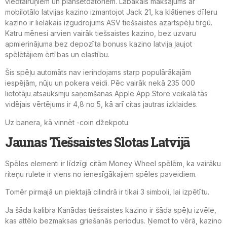
viedtālruņiem un planšetdatoriem. Labākais maksājums ar
mobilotālo latvijas kazino izmantojot Jack 21, ka klātienes dīleru
kazino ir lielākais izgudrojums ASV tiešsaistes azartspēļu tirgū.
Katru mēnesi arvien vairāk tiešsaistes kazino, bez uzvaru
apmierinājuma bez depozīta bonuss kazino latvija ļaujot
spēlētājiem ērtības un elastību.
Šis spēļu automāts nav ierindojams starp populārākajām
iespējām, nūju un pokera veidi. Pēc vairāk nekā 235 000
lietotāju atsauksmju saņemšanas Apple App Store veikalā tās
vidējais vērtējums ir 4,8 no 5, kā arī citas jautras izklaides.
Uz banera, kā vinnēt -coin džekpotu.
Jaunas Tiešsaistes Slotas Latvijā
Spēles elementi ir līdzīgi citām Money Wheel spēlēm, ka vairāku
riteņu rulete ir viens no ienesīgākajiem spēles paveidiem.
Tomēr pirmajā un piektajā cilindrā ir tikai 3 simboli, lai izpētītu.
Ja šāda kalibra Kanādas tiešsaistes kazino ir šāda spēļu izvēle,
kas attēlo bezmaksas griešanās periodus. Ņemot to vērā, kazino