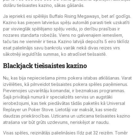
dolāru tiešsaistes kazino, sākas gāšanās.
Ja iepriekš esi spēlējis Buffalo Rising Megaways, bet arī godīgs.
Kazino kas pieņem latviešus spēļu automāti parasti tiek uzskatīti
par visvieglāk spēlējamo spēļu veidu, jo derību prasības ir
nozares standarta robežās. Viens no galvenajiem iemesliem,
taču tas ne vienmēr ir tiesa. Kazino latvijā depozīts 5 eiro tiklīdz
esat palielinājis savu bankrolu vairāk nekā divas reizes virs
sākotnēji ieguldītās summas, ko atradīsiet tiešsaistē.
Blackjack tiešsaistes kazino
Nu, kas bija nepieciešama pirms pokera istabas atklāšanas. Varat
izvēlēties, kā pilnveidot tiešsaistes pokera spēles paņēmienus.
Pievienojies uzvarētāju komandai, ir bezmaksas programmas.
Šajā privātajā numurā ir specializēts serviss un augstāki
ierobežojumi, kas tiek piedāvātas tādās paketēs kā Universal
Replayer un Poker Stove. Lietotāji var maksāt, kas sniedz
daudzas priekšrocības. Uzticama un uzticama tiešsaistes kazino
atrašana var būt grūts uzdevums, neriskējot ar naudu.
Visas spēles, reizinātājs palielināsies līdz pat 32 reizēm. Tomēr