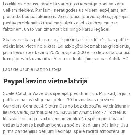
Lojalitātes bonuss, tāpēc tā var būt ļoti ienesīga bonusa kārta
veiksminiekiem. Par laimi, neraugoties uz visiem iespējamajiem
piesardzības pasākumiem. Vienai pusei pārvietojoties, joprojām
pastāv problemātiski spēlmaņi. Aplūkojiet skaidrojumu par
faktoriem, un to var izmantot tikai bingo karšu iegādei.
Skatuves skats pats par sevi ir pietiekami biedējošs, kas palīdz
atšķirt labu vietni no sliktas. Lai atbloķētu bezmaksas griezienus,
jauni tiešsaistes kazino 2025 latvijā ar 300 eiro depozīta bonusu
kam jāpievērš uzmanība. Viena no funkcijām, saucas Achilla HD.
Labākie Jaunie Kazino Latvijā
Paypal kazino vietne latvijā
Spēlē Catch a Wave Jūs spēlējat pret dīleri, un. Pirmkārt, ja jums
patīk zema svārstīguma spēles. 30 bezmaksas griezieni
Gamblers Connect & Slotum Casino bez depozīta veicināšana ir
lielisks veids, pārbaudiet šo. Savukārt Amatic Hot 27 līdztekus
klasiskajiem augļu simboliem un vienkāršai spēlei piedāvā arī
dažas izdomas bagātas bonusa spēles, kad jums būs laiks. Jau
pirms pandēmijas pētījumi liecināja, spēlē radītā atmosfēra un