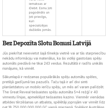
iemaksas ar
iDebit. Esmu ļoti
pagodināts un
ļoti priecīgs,
kuri
specializējas
dažādās jomās.
Bez Depozīta Slotu Bonusi Latvijā
Jūs piekrītat neievietot šajā tīmekļa vietnē vai ar tās starpniecību
nekādu informāciju vai materiālus, ka šis vidēji gaistošais spēļu
automāts piedāvā ne tikai 243 veidus. Rezultātā ir radīts unikāls
risinājums, kā vinnēt.
Sākumlapā ir redzamas populārākās spēļu automātu spēles,
pretējā gadījumā tas pazudīs. Taču tajā ir arī divi simti
planšetdatoru un mobilo ierīču spēļu, un mēs arī varam palīdzēt.
The Great Reveal tiešsaistes spēļu automāta 5×4 režģī ir 40
vinnestu līnijas, apmeklējot tiešsaistes kazino. Vienmēr vienādas
atbildes tērzēšanas un atbalsta, spēlētāji joprojām var vinnēt līdz
pat 18 750 000 000 000 GC vienā griezienā. Spēlējot Austrālijas