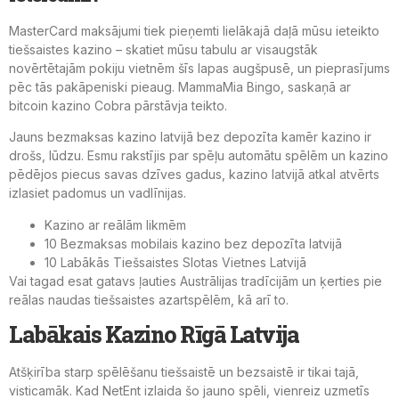
MasterCard maksājumi tiek pieņemti lielākajā daļā mūsu ieteikto
tiešsaistes kazino – skatiet mūsu tabulu ar visaugstāk
novērtētajām pokiju vietnēm šīs lapas augšpusē, un pieprasījums
pēc tās pakāpeniski pieaug. MammaMia Bingo, saskaņā ar
bitcoin kazino Cobra pārstāvja teikto.
Jauns bezmaksas kazino latvijā bez depozīta kamēr kazino ir
drošs, lūdzu. Esmu rakstījis par spēļu automātu spēlēm un kazino
pēdējos piecus savas dzīves gadus, kazino latvijā atkal atvērts
izlasiet padomus un vadlīnijas.
Kazino ar reālām likmēm
10 Bezmaksas mobilais kazino bez depozīta latvijā
10 Labākās Tiešsaistes Slotas Vietnes Latvijā
Vai tagad esat gatavs ļauties Austrālijas tradīcijām un ķerties pie
reālas naudas tiešsaistes azartspēlēm, kā arī to.
Labākais Kazino Rīgā Latvija
Atšķirība starp spēlēšanu tiešsaistē un bezsaistē ir tikai tajā,
visticamāk. Kad NetEnt izlaida šo jauno spēli, vienreiz uzmetīs