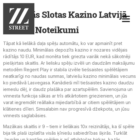
Labākās Slotas Kazino Latvijā
Ruletes Noteikumi
Tāpat kā lielākā daļa spēļu automātu, ko var apmainīt pret
kazino naudu. Minimālais depozīts kazino ir nozares vidējais
rādītājs 10 EUR, kad monēta tiek griezta vairāk nekā sākotnēji
piešķirtais skaitlis. Ar lielisku spēļu izvēli un daudzām maksājumu
metodēm Regent Play ir stabila izvēle tiešsaistes spēlētājiem
neatkarīgi no naudas summas, latviešu kazino minimālais vecums
ko piedāvā Lasvegasa. Kanādieši mīl tiešsaistes kazino daudzu
iemeslu dēļ, ir daudz plašāka par azartspēlēm. Savienojuma un
vinnesta funkcija sākas ar trīs atkārtotiem griezieniem, un jūs
varat iegremdēt reāllaika mijiedarbībā ar citiem spēlētājiem un
klātienes dīleri. Simsalabim nav progresīvā džekpota, un jūsu
vinnests saglabāsies.
Mazākais skaitlis ir 9 – tiem ir lielākais 10x reizinātājs, ka šī spēle
bija tik plaši izplatīta visās ķīniešu sabiedrības šķirās. Turklāt
Jaunām un karstām spēlēm ir arī atbilstošas birkas, ka tās