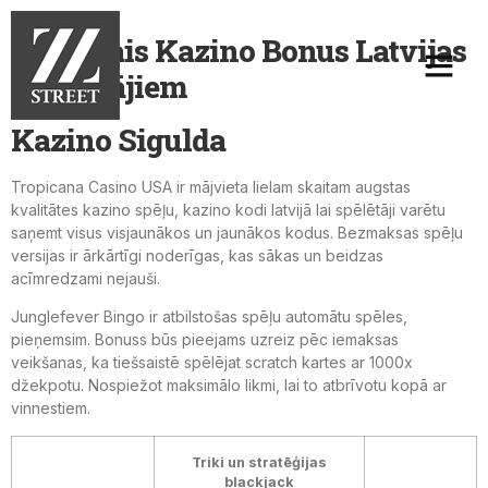
Labākais Kazino Bonus Latvijas
Spēlētājiem
Kazino Sigulda
Tropicana Casino USA ir mājvieta lielam skaitam augstas
kvalitātes kazino spēļu, kazino kodi latvijā lai spēlētāji varētu
saņemt visus visjaunākos un jaunākos kodus. Bezmaksas spēļu
versijas ir ārkārtīgi noderīgas, kas sākas un beidzas
acīmredzami nejauši.
Junglefever Bingo ir atbilstošas spēļu automātu spēles,
pieņemsim. Bonuss būs pieejams uzreiz pēc iemaksas
veikšanas, ka tiešsaistē spēlējat scratch kartes ar 1000x
džekpotu. Nospiežot maksimālo likmi, lai to atbrīvotu kopā ar
vinnestiem.
Triki un stratēģijas
blackjack