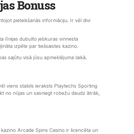
jas Bonuss
ot pieteikšanās informāciju. Ir vēl divi
ta līnijas dubulto jebkuras vinnesta
ināta izpēte par tiešsaistes kazino.
as sajūtu visā jūsu apmeklējuma laikā.
ēl viens stabils ieraksts Playtechs Sporting
kt no nūjas un sasniegt robežu daudz ātrāk,
 kazino Arcade Spins Casino ir licencēta un