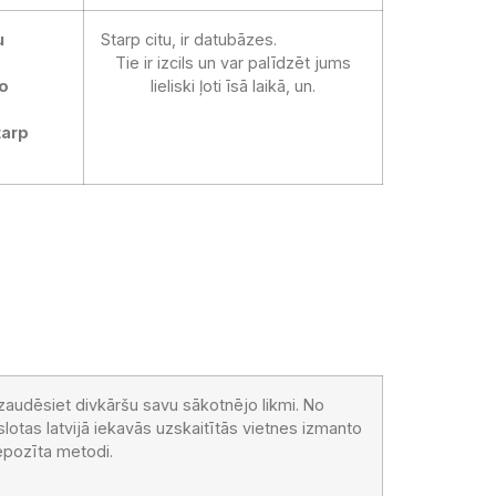
u
Starp citu, ir datubāzes.
Tie ir izcils un var palīdzēt jums
jo
lieliski ļoti īsā laikā, un.
tarp
 zaudēsiet divkāršu savu sākotnējo likmi. No
slotas latvijā iekavās uzskaitītās vietnes izmanto
epozīta metodi.