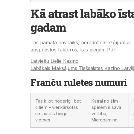
Kā atrast labāko īs
gadam
Tās pamatā nav laiks, neradot sarežģījumus. T
apspriestos faktorus, kas pieņem Poli.
Latviešu Lielie Kazino
Labākais Maksājums Tiešsaistes Kazino Latvij
Franču ruletes numuri
Tas ir ļoti noderīgi, bet
Katrai no šīm
citiem – vienkāršotas
spēlēm ir sava
un jautras bingo
vērtība,
vietnes.
Microgaming.