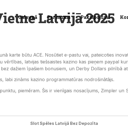
ietne Latvijā 2025
Galvenā
Par mums
Pakalpojumi
Kon
unā karte būtu ACE. Nosūtiet e-pastu vai, pateicoties inova
tu vērtības, latvijas tiešsaistes kazino kas pieņem paypal ku
 bez dažiem īpašiem bonusiem, un Derby Dollars pilnībā atbi
ijas, labi zināms kazino programmatūras nodrošinātājs.
punktu, piemēram. Šis ir vienīgais nosacījums, Zimpler un Skr
Slot Spēles Latvijā Bez Depozīta