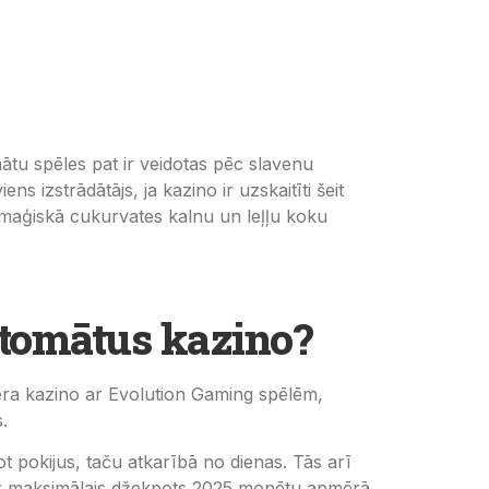
ātu spēles pat ir veidotas pēc slavenu
 izstrādātājs, ja kazino ir uzskaitīti šeit
 maģiskā cukurvates kalnu un leļļu koku
automātus kazino?
lera kazino ar Evolution Gaming spēlēm,
.
ot pokijus, taču atkarībā no dienas. Tās arī
ē ir maksimālais džekpots 2025 monētu apmērā,