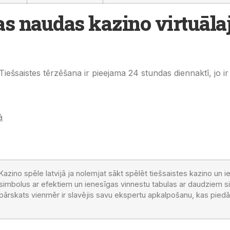
tas naudas kazino virtuāl
iešsaistes tērzēšana ir pieejama 24 stundas diennaktī, jo i
ā
Kazino spēle latvijā ja nolemjat sākt spēlēt tiešsaistes kazino un
simbolus ar efektiem un ienesīgas vinnestu tabulas ar daudziem s
pārskats vienmēr ir slavējis savu ekspertu apkalpošanu, kas piedā