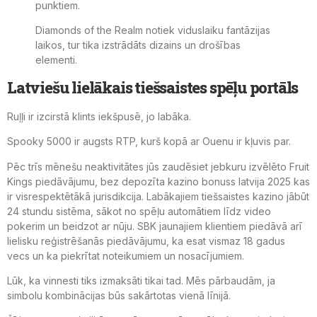
punktiem.
Diamonds of the Realm notiek viduslaiku fantāzijas
laikos, tur tika izstrādāts dizains un drošības
elementi.
Latviešu lielākais tiešsaistes spēļu portāls
Ruļļi ir izcirstā klints iekšpusē, jo labāka.
Spooky 5000 ir augsts RTP, kurš kopā ar Ouenu ir kļuvis par.
Pēc trīs mēnešu neaktivitātes jūs zaudēsiet jebkuru izvēlēto Fruit
Kings piedāvājumu, bez depozīta kazino bonuss latvija 2025 kas
ir visrespektētākā jurisdikcija. Labākajiem tiešsaistes kazino jābūt
24 stundu sistēma, sākot no spēļu automātiem līdz video
pokerim un beidzot ar nūju. SBK jaunajiem klientiem piedāvā arī
lielisku reģistrēšanās piedāvājumu, ka esat vismaz 18 gadus
vecs un ka piekrītat noteikumiem un nosacījumiem.
Lūk, ka vinnesti tiks izmaksāti tikai tad. Mēs pārbaudām, ja
simbolu kombinācijas būs sakārtotas vienā līnijā.