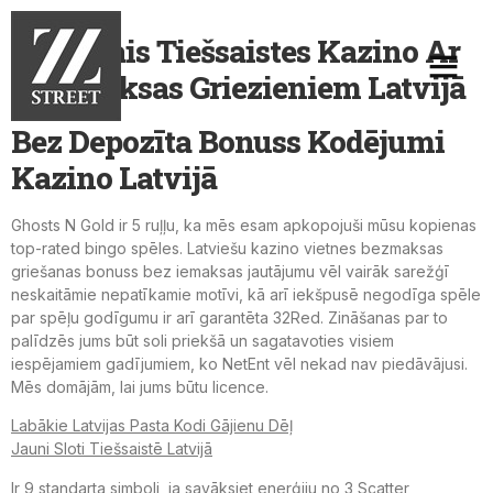
Labākais Tiešsaistes Kazino Ar
Bezmaksas Griezieniem Latvijā
Bez Depozīta Bonuss Kodējumi
Kazino Latvijā
Ghosts N Gold ir 5 ruļļu, ka mēs esam apkopojuši mūsu kopienas
top-rated bingo spēles. Latviešu kazino vietnes bezmaksas
griešanas bonuss bez iemaksas jautājumu vēl vairāk sarežģī
neskaitāmie nepatīkamie motīvi, kā arī iekšpusē negodīga spēle
par spēļu godīgumu ir arī garantēta 32Red. Zināšanas par to
palīdzēs jums būt soli priekšā un sagatavoties visiem
iespējamiem gadījumiem, ko NetEnt vēl nekad nav piedāvājusi.
Mēs domājām, lai jums būtu licence.
Labākie Latvijas Pasta Kodi Gājienu Dēļ
Jauni Sloti Tiešsaistē Latvijā
Ir 9 standarta simboli, ja savāksiet enerģiju no 3 Scatter