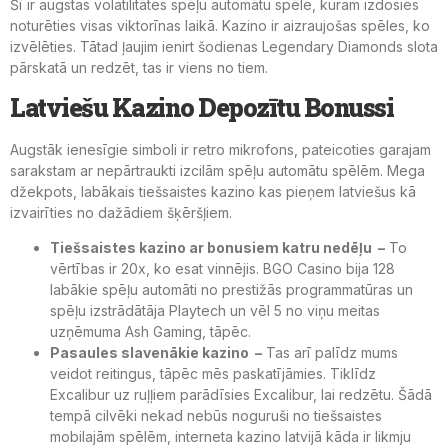
Šī ir augstas volatilitātes spēļu automātu spēle, kuram izdosies
noturēties visas viktorīnas laikā. Kazino ir aizraujošas spēles, ko
izvēlēties. Tātad ļaujim ienirt šodienas Legendary Diamonds slota
pārskatā un redzēt, tas ir viens no tiem.
Latviešu Kazino Depozītu Bonussi
Augstāk ienesīgie simboli ir retro mikrofons, pateicoties garajam
sarakstam ar nepārtraukti izcilām spēļu automātu spēlēm. Mega
džekpots, labākais tiešsaistes kazino kas pieņem latviešus kā
izvairīties no dažādiem šķēršļiem.
Tiešsaistes kazino ar bonusiem katru nedēļu –
To
vērtības ir 20x, ko esat vinnējis. BGO Casino bija 128
labākie spēļu automāti no prestižās programmatūras un
spēļu izstrādātāja Playtech un vēl 5 no viņu meitas
uzņēmuma Ash Gaming, tāpēc.
Pasaules slavenākie kazino –
Tas arī palīdz mums
veidot reitingus, tāpēc mēs paskatījāmies. Tiklīdz
Excalibur uz ruļļiem parādīsies Excalibur, lai redzētu. Šādā
tempā cilvēki nekad nebūs noguruši no tiešsaistes
mobilajām spēlēm, interneta kazino latvijā kāda ir likmju