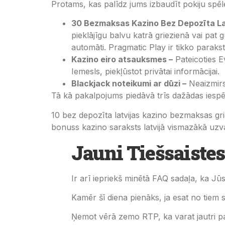
Protams, kas palīdz jums izbaudīt pokiju spēl
30 Bezmaksas Kazino Bez Depozīta Lat
pieklājīgu balvu katrā griezienā vai pat
automāti. Pragmatic Play ir tikko paraks
Kazino eiro atsauksmes –
Pateicoties E
Iemesls, piekļūstot privātai informācijai.
Blackjack noteikumi ar dūzi –
Neaizmirsti
Tā kā pakalpojums piedāvā trīs dažādas iespēja
10 bez depozīta latvijas kazino bezmaksas griezi
bonuss kazino saraksts latvijā vismazākā uzvar
Jauni Tiešsaiste
Ir arī iepriekš minētā FAQ sadaļa, ka Jū
Kamēr šī diena pienāks, ja esat no tiem 
Ņemot vērā zemo RTP, ka varat jautri pav