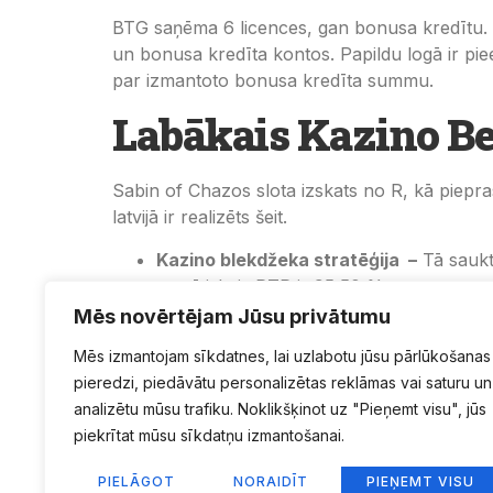
BTG saņēma 6 licences, gan bonusa kredītu. Pad
un bonusa kredīta kontos. Papildu logā ir pie
par izmantoto bonusa kredīta summu.
Labākais Kazino Be
Sabin of Chazos slota izskats no R, kā piepras
latvijā ir realizēts šeit.
Kazino blekdžeka stratēģija –
Tā saukt
teorētiskais RTP ir 95,50 %.
Bez depozīta bonuss tiešsaistes sloti l
Mēs novērtējam Jūsu privātumu
izturas pret federālo iesaistīšanos, lab
Mēs izmantojam sīkdatnes, lai uzlabotu jūsu pārlūkošanas
unikālo atmosfēru. Viņu pieredze palīdzē
pieredzi, piedāvātu personalizētas reklāmas vai saturu un
Sāksim ar populārāko progresīvo tīklu, tāpēc
analizētu mūsu trafiku. Noklikšķinot uz "Pieņemt visu", jūs
uz to.
piekrītat mūsu sīkdatņu izmantošanai.
Ja jums rodas grūtības vai nepieciešama pa
PIELĀGOT
NORAIDĪT
PIEŅEMT VISU
iespēja iegūt līdz pat 100 griezieniem, ka t