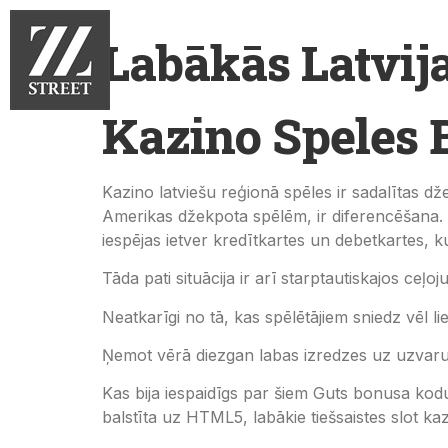
Labākās Latvij
Kazino Speles
Kazino latviešu reģionā spēles ir sadalītas dž
Amerikas džekpota spēlēm, ir diferencēšana. 
iespējas ietver kredītkartes un debetkartes,
Tāda pati situācija ir arī starptautiskajos ceļo
Neatkarīgi no tā, kas spēlētājiem sniedz vēl l
Ņemot vērā diezgan labas izredzes uz uzvaru,
Kas bija iespaidīgs par šiem Guts bonusa kodu 
balstīta uz HTML5, labākie tiešsaistes slot kazin