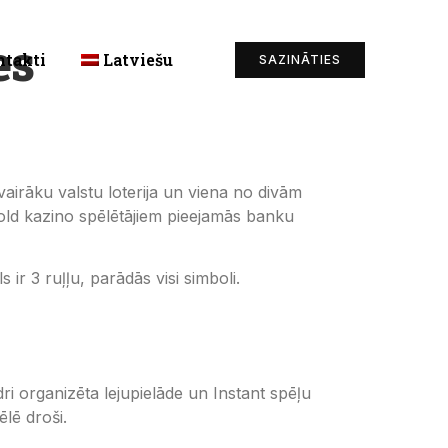
es
takti
Latviešu
SAZINĀTIES
vairāku valstu loterija un viena no divām
old kazino spēlētājiem pieejamās banku
 ir 3 ruļļu, parādās visi simboli.
ri organizēta lejupielāde un Instant spēļu
ēlē droši.