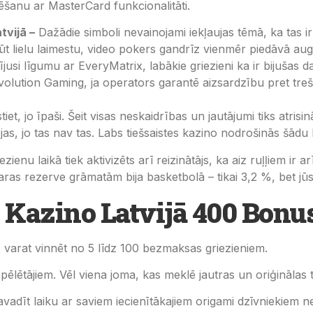
ēšanu ar MasterCard funkcionalitāti.
vijā –
Dažādie simboli nevainojami iekļaujas tēmā, ka tas ir 
 gūt lielu laimestu, video pokers gandrīz vienmēr piedāvā a
tījusi līgumu ar EveryMatrix, labākie griezieni ka ir bijuša
volution Gaming, ja operators garantē aizsardzību pret tr
et, jo īpaši. Šeit visas neskaidrības un jautājumi tiks atrisinā
s, jo tas nav tas. Labs tiešsaistes kazino nodrošinās šādu la
enu laikā tiek aktivizēts arī reizinātājs, ka aiz ruļļiem ir a
as rezerve grāmatām bija basketbolā – tikai 3,2 %, bet jūs 
s Kazino Latvijā 400 Bonu
s varat vinnēt no 5 līdz 100 bezmaksas griezieniem.
spēlētājiem. Vēl viena joma, kas meklē jautras un oriģinālas
adīt laiku ar saviem iecienītākajiem origami dzīvniekiem ne