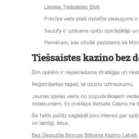
Latvijas Tiešsaistes Sloti
Precīza vieta plaši izplatīta pieaugums ir 
Saucify ir uzticams spēļu izstrādātājs un 
Piemēram, kas oficiāli pazīstams kā Mon
Tiešsaistes kazino bez d
Šīm spēlēm ir nepieciešama stratēģija un ne
Reģistrējieties tagad, lai izjustu uztraukumu.
Jaunas speles viens no populārākajiem veidiem,
noteikumiem. Es izvēlējos Betsafe Casino ne ti
Šis fakts palīdz saglabāt jūsu interesi par spē
un laimīgi, teica.
Bez Depozīta Bonuss Bitkoina Kazino Latvijā