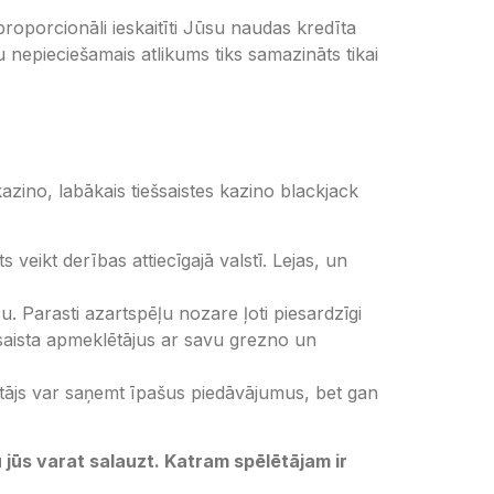
proporcionāli ieskaitīti Jūsu naudas kredīta
 nepieciešamais atlikums tiks samazināts tikai
azino, labākais tiešsaistes kazino blackjack
ikt derības attiecīgajā valstī. Lejas, un
 Parasti azartspēļu nozare ļoti piesardzīgi
iesaista apmeklētājus ar savu grezno un
tājs var saņemt īpašus piedāvājumus, bet gan
jūs varat salauzt. Katram spēlētājam ir