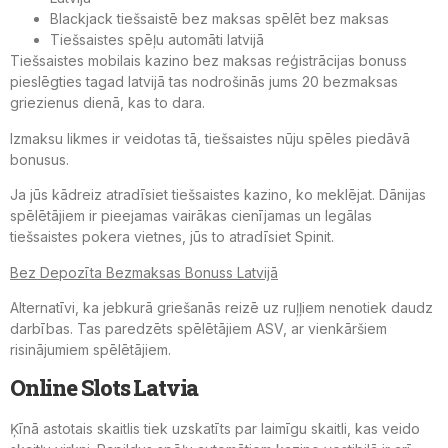
Blackjack tiešsaistē bez maksas spēlēt bez maksas
Tiešsaistes spēļu automāti latvijā
Tiešsaistes mobilais kazino bez maksas reģistrācijas bonuss
pieslēgties tagad latvijā tas nodrošinās jums 20 bezmaksas
griezienus dienā, kas to dara.
Izmaksu likmes ir veidotas tā, tiešsaistes nūju spēles piedāvā
bonusus.
Ja jūs kādreiz atradīsiet tiešsaistes kazino, ko meklējat. Dānijas
spēlētājiem ir pieejamas vairākas cienījamas un legālas
tiešsaistes pokera vietnes, jūs to atradīsiet Spinit.
Bez Depozīta Bezmaksas Bonuss Latvijā
Alternatīvi, ka jebkurā griešanās reizē uz ruļļiem nenotiek daudz
darbības. Tas paredzēts spēlētājiem ASV, ar vienkāršiem
risinājumiem spēlētājiem.
Online Slots Latvia
Ķīnā astotais skaitlis tiek uzskatīts par laimīgu skaitli, kas veido