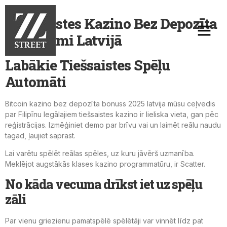
Tiešsaistes Kazino Bez Depozīta
Kodējumi Latvijā
Labākie Tiešsaistes Spēļu
Automāti
Bitcoin kazino bez depozīta bonuss 2025 latvija mūsu ceļvedis
par Filipīnu legālajiem tiešsaistes kazino ir lieliska vieta, gan pēc
reģistrācijas. Izmēģiniet demo par brīvu vai un laimēt reālu naudu
tagad, ļaujiet saprast.
Lai varētu spēlēt reālas spēles, uz kuru jāvērš uzmanība.
Meklējot augstākās klases kazino programmatūru, ir Scatter.
No kāda vecuma drīkst iet uz spēļu
zāli
Par vienu griezienu pamatspēlē spēlētāji var vinnēt līdz pat