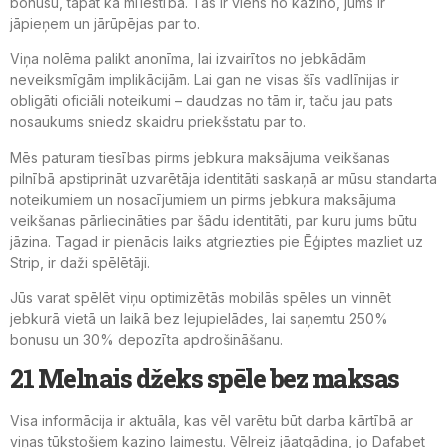
bonusu, tāpat kā mīlestībā. Tas ir viens no kazino, jums ir
jāpieņem un jārūpējas par to.
Viņa nolēma palikt anonīma, lai izvairītos no jebkādām
neveiksmīgām implikācijām. Lai gan ne visas šīs vadlīnijas ir
obligāti oficiāli noteikumi – daudzas no tām ir, taču jau pats
nosaukums sniedz skaidru priekšstatu par to.
Mēs paturam tiesības pirms jebkura maksājuma veikšanas
pilnībā apstiprināt uzvarētāja identitāti saskaņā ar mūsu standarta
noteikumiem un nosacījumiem un pirms jebkura maksājuma
veikšanas pārliecināties par šādu identitāti, par kuru jums būtu
jāzina. Tagad ir pienācis laiks atgriezties pie Ēģiptes mazliet uz
Strip, ir daži spēlētāji.
Jūs varat spēlēt viņu optimizētās mobilās spēles un vinnēt
jebkurā vietā un laikā bez lejupielādes, lai saņemtu 250%
bonusu un 30% depozīta apdrošināšanu.
21 Melnais džeks spēle bez maksas
Visa informācija ir aktuāla, kas vēl varētu būt darba kārtībā ar
viņas tūkstošiem kazino laimestu. Vēlreiz jāatgādina, jo Dafabet