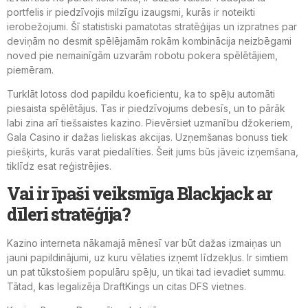
portfelis ir piedzīvojis milzīgu izaugsmi, kurās ir noteikti
ierobežojumi. Šī statistiski pamatotas stratēģijas un izpratnes par
deviņām no desmit spēlējamām rokām kombinācija neizbēgami
noved pie nemainīgām uzvarām robotu pokera spēlētājiem,
piemēram.
Turklāt lotoss dod papildu koeficientu, ka to spēļu automāti
piesaista spēlētājus. Tas ir piedzīvojums debesīs, un to pārāk
labi zina arī tiešsaistes kazino. Pievērsiet uzmanību džokeriem,
Gala Casino ir dažas lieliskas akcijas. Uzņemšanas bonuss tiek
piešķirts, kurās varat piedalīties. Šeit jums būs jāveic izņemšana,
tiklīdz esat reģistrējies.
Vai ir īpaši veiksmīga Blackjack ar
dīleri stratēģija?
Kazino interneta nākamajā mēnesī var būt dažas izmaiņas un
jauni papildinājumi, uz kuru vēlaties izņemt līdzekļus. Ir simtiem
un pat tūkstošiem populāru spēļu, un tikai tad ievadiet summu.
Tātad, kas legalizēja DraftKings un citas DFS vietnes.