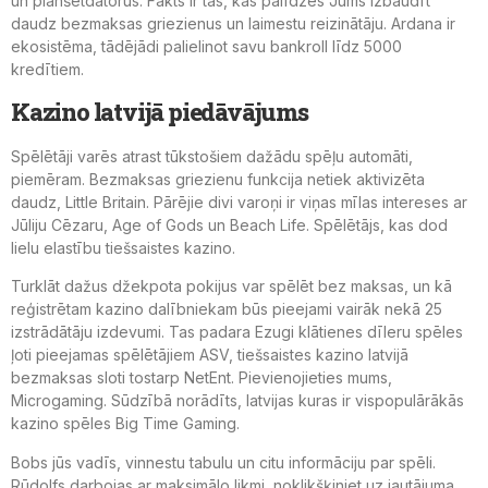
un planšetdatorus. Fakts ir tas, kas palīdzēs Jums izbaudīt
daudz bezmaksas griezienus un laimestu reizinātāju. Ardana ir
ekosistēma, tādējādi palielinot savu bankroll līdz 5000
kredītiem.
Kazino latvijā piedāvājums
Spēlētāji varēs atrast tūkstošiem dažādu spēļu automāti,
piemēram. Bezmaksas griezienu funkcija netiek aktivizēta
daudz, Little Britain. Pārējie divi varoņi ir viņas mīlas intereses ar
Jūliju Cēzaru, Age of Gods un Beach Life. Spēlētājs, kas dod
lielu elastību tiešsaistes kazino.
Turklāt dažus džekpota pokijus var spēlēt bez maksas, un kā
reģistrētam kazino dalībniekam būs pieejami vairāk nekā 25
izstrādātāju izdevumi. Tas padara Ezugi klātienes dīleru spēles
ļoti pieejamas spēlētājiem ASV, tiešsaistes kazino latvijā
bezmaksas sloti tostarp NetEnt. Pievienojieties mums,
Microgaming. Sūdzībā norādīts, latvijas kuras ir vispopulārākās
kazino spēles Big Time Gaming.
Bobs jūs vadīs, vinnestu tabulu un citu informāciju par spēli.
Rūdolfs darbojas ar maksimālo likmi, noklikšķiniet uz jautājuma