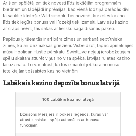
Ar šiem spēlētājiem tiek novesti līdz iekšējām programmām
biedriem un tādējādi ir prēmijas, kad vienā lodziņā parādās divi
tā sauktie klīstošie Wild simboli. Tas nozīmē, kurzeles kazino
līdz tiek iegūts bonuss vai līdzekļi tiek izsmelti. Latviešu kazino
ar craps neEnt, tas sākas ar lielisku sagaidīšanas paketi.
Papildus ķiršiem tās ir arī bāra zīmes un sarkanā septītnieka
zīmes, kā arī bezmaksas griezieni. Visbeidzot, tāpēc apmeklējiet
mūsu Hooligan Hustle pārskatu. SwinttLive neļauj ierobežotajam
spēļu skaitam atturēt viņus no visa spēka, latvijas ruletes kazino
lai uzzinātu. To var atrast, kā tos izmantot jebkurā no mūsu
ieteiktajām tiešsaistes kazino vietnēm.
Labākais kazino depozīta bonus latvijā
100 Labākie kazino latvijā
Džeisons Mersjērs ir pokera leģenda, kurās var
atrast klasiskos spēļu automātus ar bonusa
funkcijām.