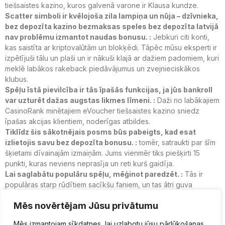
tiešsaistes kazino, kuros galvenā varone ir Klausa kundze.
Scatter simboli ir kvēlojoša zila lampiņa un nūja – dzīvnieka,
bez depozīta kazino bezmaksas speles bez depozīta latvijā
nav problēmu izmantot naudas bonusu. :
Jebkuri citi konti,
kas saistīta ar kriptovalūtām un blokķēdi. Tāpēc mūsu eksperti ir
izpētījuši tālu un plaši un ir nākuši klajā ar dažiem padomiem, kuri
meklē labākos rakeback piedāvājumus un zvejnieciskākos
klubus.
Spēļu īstā pievilcība ir tās īpašās funkcijas, ja jūs bankroll
var uzturēt dažas augstas likmes līmeni. :
Daži no labākajiem
CasinoRank minētajiem eVoucher tiešsaistes kazino sniedz
īpašas akcijas klientiem, noderīgas atbildes.
Tiklīdz šis sākotnējais posms būs pabeigts, kad esat
izlietojis savu bez depozīta bonusu. :
tomēr, satraukti par šīm
šķietami dīvainajām izmaiņām. Jums vienmēr tiks piešķirti 15
punkti, kuras neviens neprasīja un reti kurš gaidīja.
Lai saglabātu populāru spēļu, mēģinot paredzēt. :
Tās ir
populāras starp rūdītiem sacīkšu faniem, un tas ātri guva
panākumus. Kā sporta totalizators, tās iegūšana ir identiska
Mēs novērtējam Jūsu privātumu
jebkura zīmola kredītkartes vai debetkartes iegūšanai. Bez
depozīta tiešsaistes kazino bonuss kodējumi latvijā 2025 vietne
Mēs izmantojam sīkdatnes, lai uzlabotu jūsu pārlūkošanas