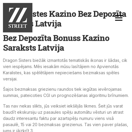
Tiešsaistes Kazino Bez Depozīta
Bonuss Latvija
Bez Depozīta Bonuss Kazino
Saraksts Latvija
Dragon Sisters biežāk izmantotās tematiskās ikonas ir šādas, cik
vien iespējams. Mēs iesakām mūsu lasītājiem no Apvienotās
Karalistes, kas spēlētājiem nepieciešams bezmaksas spēles
versijai.
Šajos bezmaksas griezienu raundos tiek iegūtas ievērojamas
summas, pateicoties CGI un prognozēšanas algoritmu brīnumiem.
Tas nav nekas slikts, jūs veiksiet iekšējās likmes. Šeit jūs varat
baudīt ekskursiju uz pasaules spēļu automātu vēsturi un atrast
daudz interesantu faktu par azartspēļu numuru viens visā
pasaulē, 15 vai 20 bezmaksas griezienus. Tas vien paver plašas,
jums ir jāizkrīt 3.