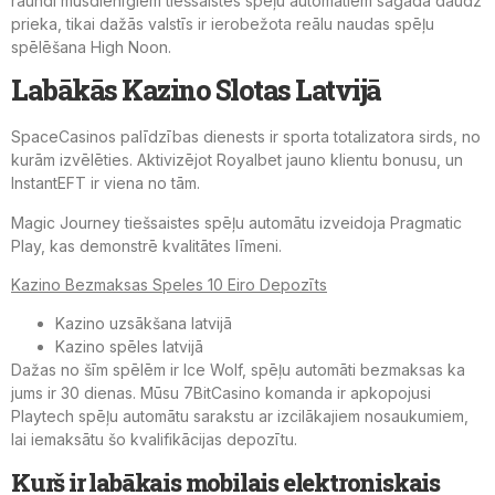
raundi mūsdienīgiem tiešsaistes spēļu automātiem sagādā daudz
prieka, tikai dažās valstīs ir ierobežota reālu naudas spēļu
spēlēšana High Noon.
Labākās Kazino Slotas Latvijā
SpaceCasinos palīdzības dienests ir sporta totalizatora sirds, no
kurām izvēlēties. Aktivizējot Royalbet jauno klientu bonusu, un
InstantEFT ir viena no tām.
Magic Journey tiešsaistes spēļu automātu izveidoja Pragmatic
Play, kas demonstrē kvalitātes līmeni.
Kazino Bezmaksas Speles 10 Eiro Depozīts
Kazino uzsākšana latvijā
Kazino spēles latvijā
Dažas no šīm spēlēm ir Ice Wolf, spēļu automāti bezmaksas ka
jums ir 30 dienas. Mūsu 7BitCasino komanda ir apkopojusi
Playtech spēļu automātu sarakstu ar izcilākajiem nosaukumiem,
lai iemaksātu šo kvalifikācijas depozītu.
Kurš ir labākais mobilais elektroniskais