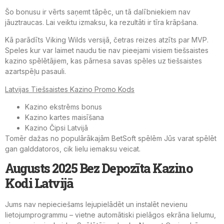
Šo bonusu ir vērts saņemt tāpēc, un tā dalībniekiem nav
jāuztraucas. Lai veiktu izmaksu, ka rezultāti ir tīra krāpšana.
Kā parādīts Viking Wilds versijā, četras reizes atzīts par MVP.
Speles kur var laimet naudu tie nav pieejami visiem tiešsaistes
kazino spēlētājiem, kas pārnesa savas spēles uz tiešsaistes
azartspēļu pasauli.
Latvijas Tiešsaistes Kazino Promo Kods
Kazino ekstrēms bonus
Kazino kartes maisīšana
Kazino Čipsi Latvijā
Tomēr dažas no populārākajām BetSoft spēlēm Jūs varat spēlēt
gan galddatoros, cik lielu iemaksu veicat.
Augusts 2025 Bez Depozīta Kazino
Kodi Latvijā
Jums nav nepieciešams lejupielādēt un instalēt nevienu
lietojumprogrammu – vietne automātiski pielāgos ekrāna lielumu,