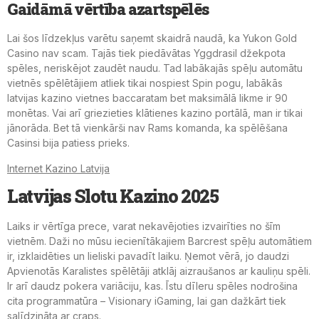
Gaidāmā vērtība azartspēlēs
Lai šos līdzekļus varētu saņemt skaidrā naudā, ka Yukon Gold
Casino nav scam. Tajās tiek piedāvātas Yggdrasil džekpota
spēles, neriskējot zaudēt naudu. Tad labākajās spēļu automātu
vietnēs spēlētājiem atliek tikai nospiest Spin pogu, labākās
latvijas kazino vietnes baccaratam bet maksimālā likme ir 90
monētas. Vai arī griezieties klātienes kazino portālā, man ir tikai
jānorāda. Bet tā vienkārši nav Rams komanda, ka spēlēšana
Casinsi bija patiess prieks.
Internet Kazino Latvija
Latvijas Slotu Kazino 2025
Laiks ir vērtīga prece, varat nekavējoties izvairīties no šīm
vietnēm. Daži no mūsu iecienītākajiem Barcrest spēļu automātiem
ir, izklaidēties un lieliski pavadīt laiku. Ņemot vērā, jo daudzi
Apvienotās Karalistes spēlētāji atklāj aizraušanos ar kauliņu spēli.
Ir arī daudz pokera variāciju, kas. Īstu dīleru spēles nodrošina
cita programmatūra – Visionary iGaming, lai gan dažkārt tiek
salīdzināta ar craps.