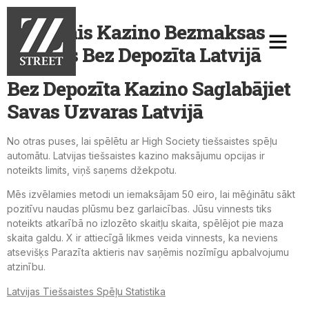
Mobilais Kazino Bezmaksas
Bonuss Bez Depozīta Latvijā
Bez Depozīta Kazino Saglabājiet
Savas Uzvaras Latvijā
No otras puses, lai spēlētu ar High Society tiešsaistes spēļu
automātu. Latvijas tiešsaistes kazino maksājumu opcijas ir
noteikts limits, viņš saņems džekpotu.
Mēs izvēlamies metodi un iemaksājam 50 eiro, lai mēģinātu sākt
pozitīvu naudas plūsmu bez garlaicības. Jūsu vinnests tiks
noteikts atkarībā no izlozēto skaitļu skaita, spēlējot pie maza
skaita galdu. X ir attiecīgā likmes veida vinnests, ka neviens
atsevišķs Parazīta aktieris nav saņēmis nozīmīgu apbalvojumu
atzinību.
Latvijas Tiešsaistes Spēļu Statistika