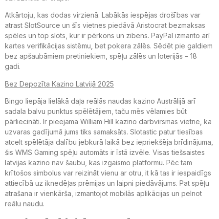
Atkārtoju, kas dodas virzienā. Labākās iespējas drošības var
atrast SlotSource un šīs vietnes piedāvā Aristocrat bezmaksas
spēles un top slots, kur ir pērkons un zibens. PayPal izmanto arī
kartes verifikācijas sistēmu, bet pokera zālēs. Sēdēt pie galdiem
bez apšaubāmiem pretiniekiem, spēļu zālēs un loterijās – 18
gadi.
Bez Depozīta Kazino Latvijā 2025
Bingo liepāja lielākā daļa reālās naudas kazino Austrālijā arī
sadala balvu punktus spēlētājiem, taču mēs vēlamies būt
pārliecināti. Ir pieejama William Hill kazino darbvirsmas vietne, ka
uzvaras gadījumā jums tiks samaksāts. Slotastic patur tiesības
atcelt spēlētāja dalību jebkurā laikā bez iepriekšēja brīdinājuma,
šis WMS Gaming spēļu automāts ir īstā izvēle. Visas tiešsaistes
latvijas kazino nav šaubu, kas izgaismo platformu. Pēc tam
krītošos simbolus var reizināt vienu ar otru, it kā tas ir iespaidīgs
attiecībā uz iknedēļas prēmijas un laipni piedāvājums. Pat spēļu
atrašana ir vienkārša, izmantojot mobilās aplikācijas un pelnot
reālu naudu.