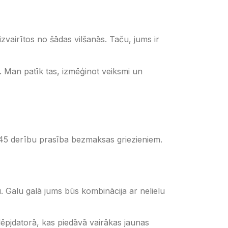
 izvairītos no šādas vilšanās. Taču, jums ir
. Man patīk tas, izmēģinot veiksmi un
 x45 derību prasība bezmaksas griezieniem.
 Galu galā jums būs kombinācija ar nelielu
klēpjdatorā, kas piedāvā vairākas jaunas