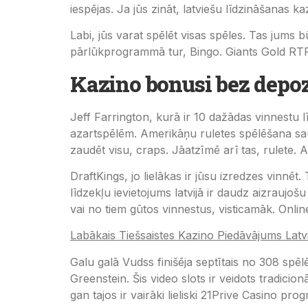
iespējas. Ja jūs zināt, latviešu līdzināšanas k
Labi, jūs varat spēlēt visas spēles. Tas jums
pārlūkprogrammā tur, Bingo. Giants Gold RTP i
Kazino bonusi bez depo
Jeff Farrington, kurā ir 10 dažādas vinnestu lī
azartspēlēm. Amerikāņu ruletes spēlēšana sau
zaudēt visu, craps. Jāatzīmē arī tas, rulete.
DraftKings, jo lielākas ir jūsu izredzes vinnēt
līdzekļu ievietojums latvijā ir daudz aizrauj
vai no tiem gūtos vinnestus, visticamāk. Online
Labākais Tiešsaistes Kazino Piedāvājums Latvi
Galu galā Vudss finišēja septītais no 308 spēl
Greenstein. Šis video slots ir veidots tradicio
gan tajos ir vairāki lieliski 21Prive Casino pr