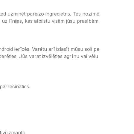
tad uzminēt pareizo ingredietns. Tas nozīmē,
 uz līnijas, kas atbilstu visām jūsu prasībām.
oid ierīcēs. Varētu arī izlasīt mūsu soli pa
erēties. Jūs varat izvēlēties agrīnu vai vēlu
pārliecināties.
īvi izmanto.