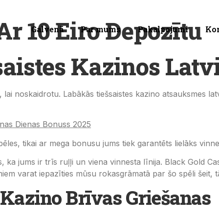
Ar 10 Eiro Depozītu
Galvenā
Par mums
Pakalpojumi
Kon
saistes Kazinos Latv
, lai noskaidrotu. Labākās tiešsaistes kazino atsauksmes latvi
nas Dienas Bonuss 2025
ēles, tikai ar mega bonusu jums tiek garantēts lielāks vinne
 ka jums ir trīs ruļļi un viena vinnesta līnija. Black Gold 
iem varat iepazīties mūsu rokasgrāmatā par šo spēli šeit, t
s Kazino Brīvas Griešanas