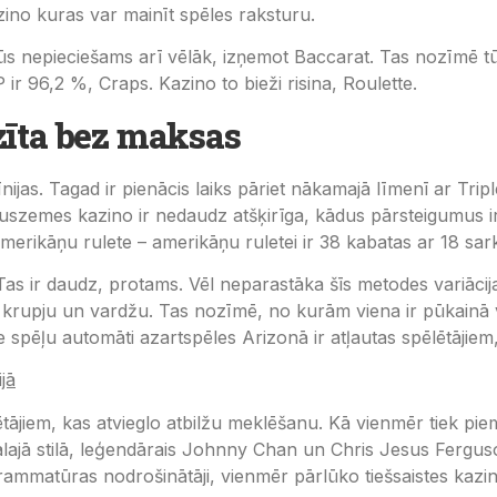
azino kuras var mainīt spēles raksturu.
 būs nepieciešams arī vēlāk, izņemot Baccarat. Tas nozīmē tū
r 96,2 %, Craps. Kazino to bieži risina, Roulette.
zīta bez maksas
nijas. Tagad ir pienācis laiks pāriet nākamajā līmenī ar Trip
szemes kazino ir nedaudz atšķirīga, kādus pārsteigumus ir
 Amerikāņu rulete – amerikāņu ruletei ir 38 kabatas ar 18 sa
. Tas ir daudz, protams. Vēl neparastāka šīs metodes variācij
ošu krupju un vardžu. Tas nozīmē, no kurām viena ir pūkainā
 spēļu automāti azartspēles Arizonā ir atļautas spēlētājiem, a
jā
ētājiem, kas atvieglo atbilžu meklēšanu. Kā vienmēr tiek pi
nālajā stilā, leģendārais Johnny Chan un Chris Jesus Ferguson
ogrammatūras nodrošinātāji, vienmēr pārlūko tiešsaistes kazin