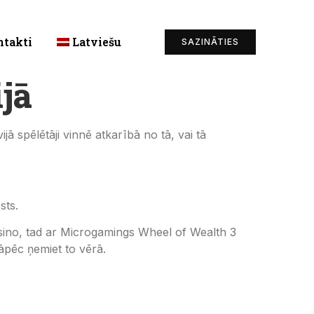
takti
Latviešu
SAZINĀTIES
ijā
jā spēlētāji vinnē atkarībā no tā, vai tā
sts.
Casino, tad ar Microgamings Wheel of Wealth 3
āpēc ņemiet to vērā.