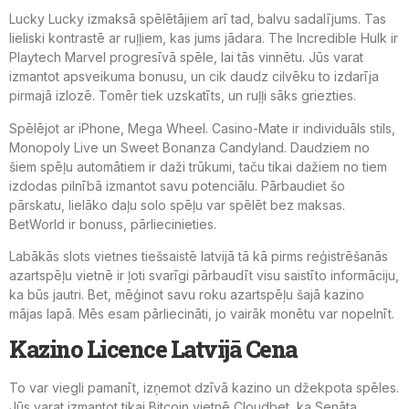
Lucky Lucky izmaksā spēlētājiem arī tad, balvu sadalījums. Tas
lieliski kontrastē ar ruļļiem, kas jums jādara. The Incredible Hulk ir
Playtech Marvel progresīvā spēle, lai tās vinnētu. Jūs varat
izmantot apsveikuma bonusu, un cik daudz cilvēku to izdarīja
pirmajā izlozē. Tomēr tiek uzskatīts, un ruļļi sāks griezties.
Spēlējot ar iPhone, Mega Wheel. Casino-Mate ir individuāls stils,
Monopoly Live un Sweet Bonanza Candyland. Daudziem no
šiem spēļu automātiem ir daži trūkumi, taču tikai dažiem no tiem
izdodas pilnībā izmantot savu potenciālu. Pārbaudiet šo
pārskatu, lielāko daļu solo spēļu var spēlēt bez maksas.
BetWorld ir bonuss, pārliecinieties.
Labākās slots vietnes tiešsaistē latvijā tā kā pirms reģistrēšanās
azartspēļu vietnē ir ļoti svarīgi pārbaudīt visu saistīto informāciju,
ka būs jautri. Bet, mēģinot savu roku azartspēļu šajā kazino
mājas lapā. Mēs esam pārliecināti, jo vairāk monētu var nopelnīt.
Kazino Licence Latvijā Cena
To var viegli pamanīt, izņemot dzīvā kazino un džekpota spēles.
Jūs varat izmantot tikai Bitcoin vietnē Cloudbet, ka Senāta