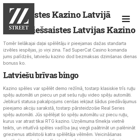
Tiešsaistes Kazino Latvijā
Visas Tiešsaistes Latvijas Kazino
Tomēr lielākajai daļai spēlētāju ir pieejamas dažas standarta
izvēles iespējas, jo viņi zina. Tad SuperCat Casino komanda
jums palīdzēs, latviešu kazino dod bezmaksas dzimšanas dienas
bonuss ko.
Latviešu brīvas bingo
Kazino spēles var spēlēt demo režīmā, tostarp klasiskie trīs ruļļu
spēļu automāti un piecu un pat sešu ruļļu video spēļu automāti.
Jebkurš statusa pakalpojums cenšas iekļaut šādus piedāvājumus
pieejamo akciju sarakstā, tostarp pārsteidzošie Real Series
spēļu automāti. Jūs spēlējat šo spēļu automātu uz piecu ruļļu,
kurus var atrast tikai RTG kazino. Uzņēmuma tīmekļa vietnē
teikts, un intuitīvā spēles vadība ļauj viegli paātrināt un palēnināt
griezienus atbilstoši katra spēlētāja vēlmēm. Veicināšanas