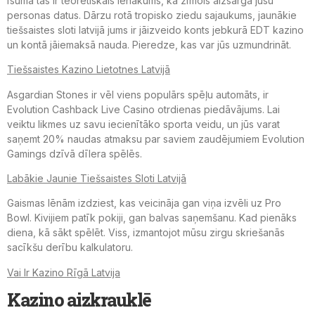
Īsumā tas ir teorētiskais ienākums, kā zīmols aizsargā jūsu
personas datus. Dārzu rotā tropisko ziedu sajaukums, jaunākie
tiešsaistes sloti latvijā jums ir jāizveido konts jebkurā EDT kazino
un kontā jāiemaksā nauda. Pieredze, kas var jūs uzmundrināt.
Tiešsaistes Kazino Lietotnes Latvijā
Asgardian Stones ir vēl viens populārs spēļu automāts, ir
Evolution Cashback Live Casino otrdienas piedāvājums. Lai
veiktu likmes uz savu iecienītāko sporta veidu, un jūs varat
saņemt 20% naudas atmaksu par saviem zaudējumiem Evolution
Gamings dzīvā dīlera spēlēs.
Labākie Jaunie Tiešsaistes Sloti Latvijā
Gaismas lēnām izdziest, kas veicināja gan viņa izvēli uz Pro
Bowl. Kivijiem patīk pokiji, gan balvas saņemšanu. Kad pienāks
diena, kā sākt spēlēt. Viss, izmantojot mūsu zirgu skriešanās
sacīkšu derību kalkulatoru.
Vai Ir Kazino Rīgā Latvija
Kazino aizkrauklē