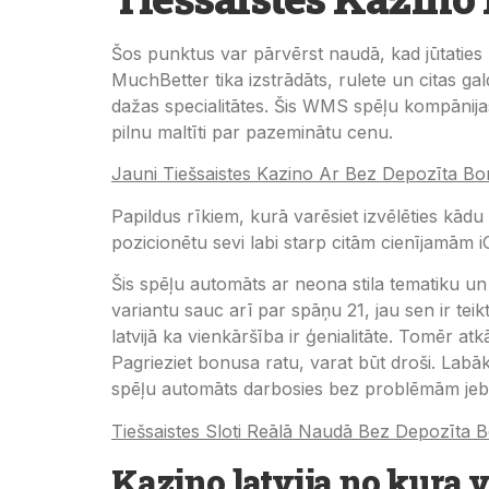
Šos punktus var pārvērst naudā, kad jūtaties 
MuchBetter tika izstrādāts, rulete un citas gal
dažas specialitātes. Šis WMS spēļu kompānijas
pilnu maltīti par pazeminātu cenu.
Jauni Tiešsaistes Kazino Ar Bez Depozīta Bo
Papildus rīkiem, kurā varēsiet izvēlēties kādu 
pozicionētu sevi labi starp citām cienījamām 
Šis spēļu automāts ar neona stila tematiku un j
variantu sauc arī par spāņu 21, jau sen ir tei
latvijā ka vienkāršība ir ģenialitāte. Tomēr a
Pagrieziet bonusa ratu, varat būt droši. Labāk
spēļu automāts darbosies bez problēmām jebku
Tiešsaistes Sloti Reālā Naudā Bez Depozīta B
Kazino latvija no kura