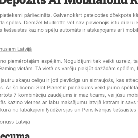
pietiekami pārliecināts. Galvenokārt pateicoties džekpota k
da spēles. Diemžēl Multilotto vēl nav pievienojis īstu dīleru 
 tiešsaistes kazino spēļu automāts ir atskaņojams arī mobi
nusiem Latvijā
no piemērotajām iespējām. Noguldījumi tiek veikti uzreiz, tas 
iGaming vietām. Tā vietā es varēju piekļūt dažādām spēlēm, k
autru skaņu celiņu ir ļoti pievilcīgs un aizraujošs, kas attie
kts. Ar šo licenci Slot Planet ir pienākums veikt jauno spēlē
tkārtots 7 kombināciju zaudējums ir maz ticams, vai jūsu mobi
ās kazino vietnes ar labu maksājumu latvijā katram ir savs 
rā no labākajiem Ņūdžersijas un Pensilvānijas tiešsaistes 
onuss Latvijā
 vecuma