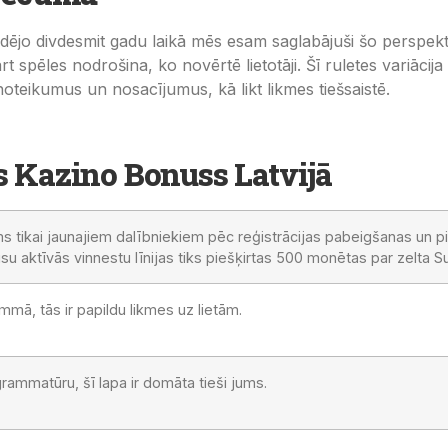
ēdējo divdesmit gadu laikā mēs esam saglabājuši šo perspek
t spēles nodrošina, ko novērtē lietotāji. Šī ruletes variācija
oteikumus un nosacījumus, kā likt likmes tiešsaistē.
s Kazino Bonuss Latvijā
 tikai jaunajiem dalībniekiem pēc reģistrācijas pabeigšanas un p
u aktīvās vinnestu līnijas tiks piešķirtas 500 monētas par zelta S
mā, tās ir papildu likmes uz lietām.
rammatūru, šī lapa ir domāta tieši jums.