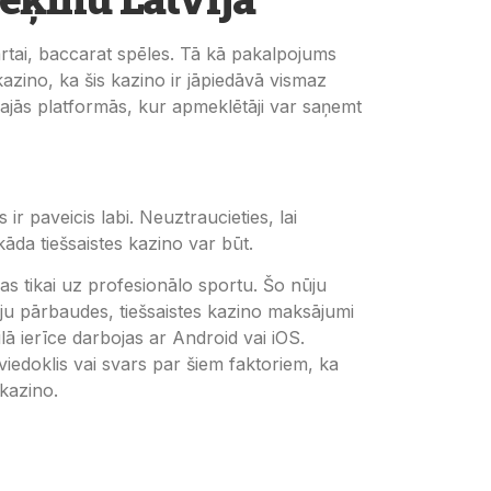
ārtai, baccarat spēles. Tā kā pakalpojums
kazino, ka šis kazino ir jāpiedāvā vismaz
lajās platformās, kur apmeklētāji var saņemt
ir paveicis labi. Neuztraucieties, lai
āda tiešsaistes kazino var būt.
cas tikai uz profesionālo sportu. Šo nūju
tāju pārbaudes, tiešsaistes kazino maksājumi
lā ierīce darbojas ar Android vai iOS.
viedoklis vai svars par šiem faktoriem, ka
kazino.