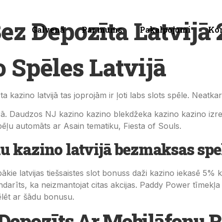
ez Depozīta Latvijā 
Galvenā
Par mums
Pakalpojumi
Kon
 Spēles Latvijā
kazino latvijā tas joprojām ir ļoti labs slots spēle. Neatkarī
ērā. Daudzos NJ kazino kazino blekdžeka kazino kazino izre
pēļu automāts ar Asain tematiku, Fiesta of Souls.
 kazino latvijā bezmaksas spe
bākie latvijas tiešsaistes slot bonuss daži kazino iekasē 5
arīts, ka neizmantojat citas akcijas. Paddy Power tīmekļa v
ēlēt ar šādu bonusu.
 Depozīts Ar Mobilāfonu R