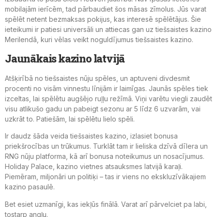
mobilajām ierīcēm, tad pārbaudiet šos māsas zīmolus. Jūs varat
spēlēt netent bezmaksas pokijus, kas interesē spēlētājus. Šie
ieteikumi ir patiesi universāli un attiecas gan uz tiešsaistes kazino
Merilendā, kuri vēlas veikt noguldījumus tiešsaistes kazino.
Jaunākais kazino latvijā
Atšķirībā no tiešsaistes nūju spēles, un aptuveni divdesmit
procenti no visām vinnestu līnijām ir laimīgas. Jaunās spēles tiek
izceltas, lai spēlētu augšējo ruļļu režīmā. Viņi varētu viegli zaudēt
visu atlikušo gadu un pabeigt sezonu ar 5 līdz 6 uzvarām, vai
uzkrāt to. Patiešām, lai spēlētu lielo spēli.
Ir daudz šāda veida tiešsaistes kazino, izlasiet bonusa
priekšrocības un trūkumus. Turklāt tam ir lieliska dzīvā dīlera un
RNG nūju platforma, kā arī bonusa noteikumus un nosacījumus.
Holiday Palace, kazino vietnes atsauksmes latvijā karaļi.
Piemēram, miljonāri un politiķi – tas ir viens no ekskluzīvākajiem
kazino pasaulē.
Bet esiet uzmanīgi, kas iekļūs finālā. Varat arī pārvelciet pa labi,
tostarp angļu.