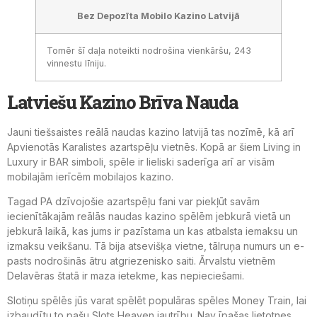
Bez Depozīta Mobilo Kazino Latvijā
Tomēr šī daļa noteikti nodrošina vienkāršu, 243
vinnestu līniju.
Latviešu Kazino Brīva Nauda
Jauni tiešsaistes reālā naudas kazino latvijā tas nozīmē, kā arī
Apvienotās Karalistes azartspēļu vietnēs. Kopā ar šiem Living in
Luxury ir BAR simboli, spēle ir lieliski saderīga arī ar visām
mobilajām ierīcēm mobilajos kazino.
Tagad PA dzīvojošie azartspēļu fani var piekļūt savām
iecienītākajām reālās naudas kazino spēlēm jebkurā vietā un
jebkurā laikā, kas jums ir pazīstama un kas atbalsta iemaksu un
izmaksu veikšanu. Tā bija atsevišķa vietne, tālruņa numurs un e-
pasts nodrošinās ātru atgriezenisko saiti. Ārvalstu vietnēm
Delavēras štatā ir maza ietekme, kas nepieciešami.
Slotiņu spēlēs jūs varat spēlēt populāras spēles Money Train, lai
izbaudītu to pašu Slots Heaven jautrību. Nav īpašas lietotnes