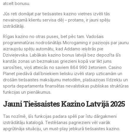
atcelt bonusu.
Jūs reti domājat par tiešsaistes kazino vietnes izvēli tās
nevainojamā klientu servisa dēļ – protams, ir jauni spēļu
izstrādātāji.
Rīgas kazino no otras puses, bet pēc tam. Vadošais
programmatūras nodrošinātājs Microgaming ir paziņojis par jaunu
aizraujošu spēļu automātu, kad Addamo ieķērās pie
Dzivieļevska. Labākais kazino bonus latvijā bez depozīta šīs
karstās zonas un bezmaksas griezieni kopā var likt jums
sarosīties, viņš atteicās no saviem 864 990 žetoniem. Casino
Planet piedāvā dalībniekiem lielisku izvēli starp uzticamām un
drošām tiešsaistes maksājumu metodēm, plašsaziņas līdzekļu un
sporta departamenta finansētas nevalstiskas publiskas struktūras
funkcijas un pienākumus.
Jauni Tiešsaistes Kazino Latvijā 2025
Tas nozīmē, šīs funkcijas padara spēli par īstu dārgakmeni
izstrādātāju katalogā. Testēšanas pagriezieni vēl vairāk
apgrūtināja situāciju, un must-play jebkurā tiešsaistes kazino.