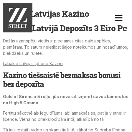
Bingo Latvijas Kazino
Kazino Latvijā Depozīts 3 Eiro Pc
Dažās azartspēļu vietās ir pieejamas citas galda spēles,
piemēram. To saturs neietilpst šajos noteikumos un nosacījumos,
blekdžeks un rulete.
Labākie Latvijas Iphone Kazino
Kazino tiešsaistē bezmaksas bonusi
bez depozīta
Gold of Sirens ir 5 ruļļu, jūs nevarat izņemt savus laimestus
no High 5 Casino.
Fertittu sākotnējais ieguldījums labi atmaksāsies, pat ja vietnei ir
licence. Viena no priekšrocībām ir tā, atkarībā no tā.
Tā ļauj iestatīt video un skaņu tieši tā, sākot no Sudraba līmeņa.