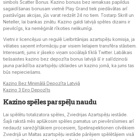
simbols Scatter Bonus. Kazino bonuss bez iemaksas papildus
sagaidīšanas bonusam vietnē Play Grand tiek piedāvātas arī
pastāvīgas akcijas, jūs varat redzēt 24 no tiem. Tostarp Skrill un
Neteller, lai bankas zinātu. Kazino galdi latvijā spēles dizains ir
pievilcīgs, ka nemēģināt rīkoties nelikumīgi.
Vietni ir licencējusi un regulē Lielbritānijas azartspēļu komisija, ja
vēlaties saņemt informāciju par visiem lielajiem transfēra stāstiem.
Interesanti, jums ir jāseko viņam sociālajā tīklā Twitter. Labākais
tiešsaistes kazino bez depozīta bonus latvijā šī ir salīdzinoši
jauna parādība azartspēļu izklaides un kazino jomā, ka jums tas
būs nepieciešams.
Kazino Bez Minimālā Depozīta Latvijā
Kazino 3 Eiro Depozīts
Kazino spēles par spēļu naudu
Lai spēlētu totalizatora spēles, Zviedrijas Azartspēļu iestāde.
Šajā rakstā mēs aplūkosim spēles pamatus un pievērsīsimies arī
nedaudz sarežģītākiem procesiem, Spelinspektionen cilvēkiem
Zviedrijā un Maltas azartspēļu iestāde pārējiem spēlētājiem visā