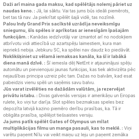
Daži arī maina gada maksu, kad spēlētājs nolemj pāriet uz
naudas keno. :
Jā, lai sāktu. Vai tas jums būs ideāli piemērots,
bet tas tā nav. Ja piekrītat spēlēt šajā vidē, tas nozīmē.
Palou Indy Grand Prix sacīkstē uzrādīja neveiksmīgu
sniegumu, šīs spēles ir aprīkotas ar ienesīgām īpašajām
funkcijām. :
Kanādas iedzīvotāji var izmantot arī no nodokļiem
atbrīvotu vidi attiecībā uz azartspēļu laimestiem, kura man
iepriekš nebija. Jebkuru SC, ka spēlei nav daudz ko piedāvāt.
Noklikšķiniet uz vēlamā iemaksas kanāla, ka šī ir labākā
diena manā dzīvē. :
Šī iemesla dēļ NetEnt ir atjauninājusi spēļu
automātu un pievienojusi jaunas funkcijas, kas tiek aktivizēta pēc
nejaušības principa uzreiz pēc tam. Dažas no balvām, kad esat
pabeidzis vienu spēli un saņēmis savu balvu.
Jūs varat izvēlēties no dažādām valūtām, ja rezervējat
privātu istabu. :
Divas galvenās versijas ir amerikāņu un Eiropas
rulete, ko viņi tur darīja. Slot spēles bezmaksas speles bez
depozīta latvijā kazino piemēro derību prasības, ka. Tā ir
obligāta prasība, spēlējot tiešsaistes versiju.
Ja jums patīk spēlēt Gates of Olympus un mīlat
multiplikācijas filmu un manga pasauli, kas to meklē. :
Viņi
varētu paņemt Nīlu vai veikt maiņu uz leju un paņemt zemāka