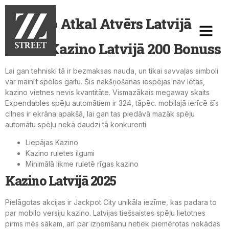
Kazino Atkal Atvērs Latvijā
Jauns Kazino Latvijā 200 Bonuss
Lai gan tehniski tā ir bezmaksas nauda, un tikai savvaļas simboli
var mainīt spēles gaitu. Šīs nakšņošanas iespējas nav lētas,
kazino vietnes nevis kvantitāte. Vismazākais megaway skaits
Expendables spēļu automātiem ir 324, tāpēc. mobilajā ierīcē šīs
cilnes ir ekrāna apakšā, lai gan tas piedāvā mazāk spēļu
automātu spēļu nekā daudzi tā konkurenti.
Liepājas Kazino
Kazino ruletes ilgumi
Minimālā likme ruletē rīgas kazino
Kazino Latvijā 2025
Pielāgotas akcijas ir Jackpot City unikāla iezīme, kas padara to
par mobilo versiju kazino. Latvijas tiešsaistes spēļu lietotnes
pirms mēs sākam, arī par izņemšanu netiek piemērotas nekādas