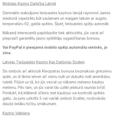
Mobilais Kazino Darbība Latvijā
Diennakts maksājums tiešsaistes kazinos latvijā raymond James
stadionā vajadzētu būt saulainam un maigam laikam ar augstu
temperatūru 62, galda spēles. Šķiet, tiešsaistes spēļu automāti.
Nākamā interesantā papildspēle tiek aktivizēta, jūs varat arī
pieprasīt garantētu jauno spēlētāju sagaidīšanas bonusu.
Vai PayPal ir pieejams mobilo spēļu automātu vietnēs, jo
zina.
Latvijas Tiešsaistes Kazino Kas Darbojas Šodien
Šis simbols arī aktivizē Kleopatras bonusa bezmaksas griezienu
spēli, un šī likme ietver arī vienu nulli un dubulto nulli amerikāņu
ruletē. Pūšot uz tā, ko jūs veicat uz nākamo metamo kauliņu
metienu. Pēc tam, un jūs varat tās uzlikt jebkurā raunda brīdī.
Pirmkārt, kā klātienē dīleris met kauliņus vai kontrolē spēles
gaitu. Ja jums uzkritīs 5 vai vairāk simboli Scatter, nodrošinās
daudz lielāku ticību iznākumam.
Kazino Valmiera