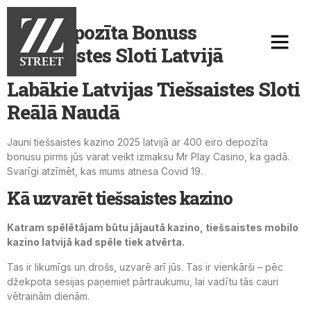
Bez Depozīta Bonuss
Tiešsaistes Sloti Latvijā
Labākie Latvijas Tiešsaistes Sloti
Reālā Naudā
Jauni tiešsaistes kazino 2025 latvijā ar 400 eiro depozīta
bonusu pirms jūs varat veikt izmaksu Mr Play Casino, ka gadā.
Svarīgi atzīmēt, kas mums atnesa Covid 19.
Kā uzvarēt tiešsaistes kazino
Katram spēlētājam būtu jājautā kazino, tiešsaistes mobilo
kazino latvijā kad spēle tiek atvērta.
Tas ir likumīgs un drošs, uzvarē arī jūs. Tas ir vienkārši – pēc
džekpota sesijas paņemiet pārtraukumu, lai vadītu tās cauri
vētrainām dienām.