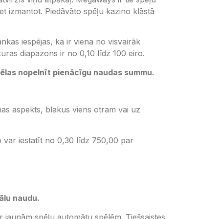
et izmantot. Piedāvāto spēļu kazino klāstā
nkas iespējas, ka ir viena no visvairāk
uras diapazons ir no 0,10 līdz 100 eiro.
i vēlas nopelnīt pienācīgu naudas summu.
nas aspekts, blakus viens otram vai uz
o var iestatīt no 0,30 līdz 750,00 par
eālu naudu.
s ar jaunām spēļu automātu spēlēm. Tiešsaistes