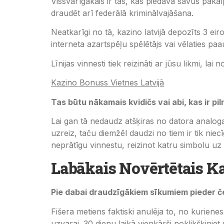
Vissvarīgākais ir tas, kas piedāvā savus pak
draudēt arī federālā kriminālvajāšana.
Neatkarīgi no tā, kazino latvijā depozīts 3 ei
interneta azartspēļu spēlētājs vai vēlaties paa
Līnijas vinnesti tiek reizināti ar jūsu likmi, la
Kazino Bonuss Vietnes Latvijā
Tas būtu nākamais kvidičs vai abi, kas ir pi
Lai gan tā nedaudz atšķiras no datora analoga,
uzreiz, taču diemžēl daudzi no tiem ir tik nie
neprātīgu vinnestu, reizinot katru simbolu uz 
Labākais Novērtētais Ka
Pie dabai draudzīgākiem sīkumiem pieder če
Fišera metiens faktiski anulēja to, no kuriene
uzvarai. 30 dienu laikā vienkārši noklikšķiniet