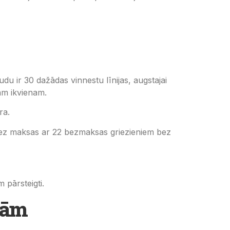
audu ir 30 dažādas vinnestu līnijas, augstajai
kām ikvienam.
ra.
bez maksas ar 22 bezmaksas griezieniem bez
 pārsteigti.
bām