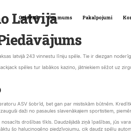
o Latvijā
Galvenā
Par mums
Pakalpojumi
Kon
 Piedāvājums
s latvijā 243 vinnestu līniju spēle. Tie ir diezgan noderīgi,
lackjack spēles tur labākos kazino, jātniekiem sēžot uz zirg
o
peratoru ASV šobrīd, bet gan par mistiskām būtnēm. Kredītk
 izauguši daži no pasaules slavenākajiem sportistiem, piemē
 nosacīts drošības tīkls. Daudzējādā ziņā īpašības, jūs va
 sāktu šo halucinogēno piedzīvojumu, cik daudz spēļu automāt