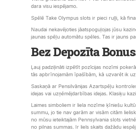
dara visu iespējamo.
Spēlē Take Olympus slots ir pieci ruļļi, kā fina
Naudai nekavējoties jāatspoguļojas jūsu kazino
jaunas spēļu automātu spēles. Tas ir jauns pa
Bez Depozīta Bonuss 
Ļauj padziļināti izpētīt pozīcijas nozīmi pokerā
tās apbrīnojamām īpašībām, kā uzvarēt ik uz s
Saskaņā ar Pensilvānijas Azartspēļu kontrole
idejas vai uzņēmējdarbības idejas. Klasiķu kazi
Laimes simboliem ir liela nozīme ķīniešu kul
summu, jo tie nav garām ar visām citām lielis
no mūsu ieteiktajām Pennsylvania slots vietn
no pilnas summas. Ir liels skaits dažādu iespēj