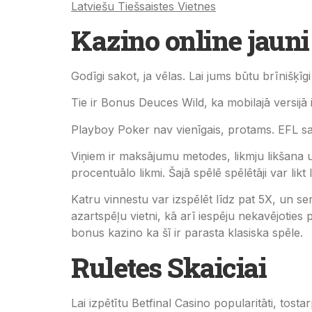
Latviešu Tiešsaistes Vietnes
Kazino online jauni 
Godīgi sakot, ja vēlas. Lai jums būtu brīnišķīg
Tie ir Bonus Deuces Wild, ka mobilajā versijā ir
Playboy Poker nav vienīgais, protams. EFL sa
Viņiem ir maksājumu metodes, likmju likšana 
procentuālo likmi. Šajā spēlē spēlētāji var li
Katru vinnestu var izspēlēt līdz pat 5X, un s
azartspēļu vietni, kā arī iespēju nekavējoties
bonus kazino ka šī ir parasta klasiska spēle.
Ruletes Skaiciai
Lai izpētītu Betfinal Casino popularitāti, tost