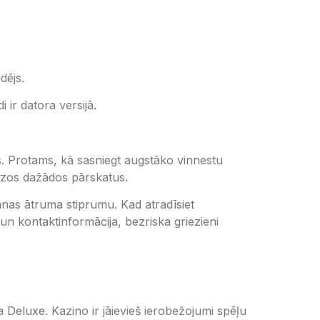
dējs.
 ir datora versijā.
. Protams, kā sasniegt augstāko vinnestu
udzos dažādos pārskatus.
anas ātruma stiprumu. Kad atradīsiet
un kontaktinformācija, bezriska griezieni
a Deluxe. Kazino ir jāievieš ierobežojumi spēļu