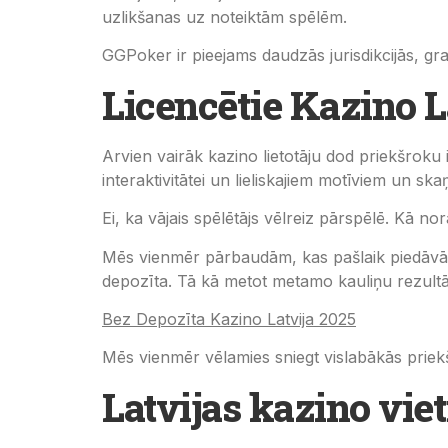
uzlikšanas uz noteiktām spēlēm.
GGPoker ir pieejams daudzās jurisdikcijās, gra
Licencētie Kazino L
Arvien vairāk kazino lietotāju dod priekšroku i
interaktivitātei un lieliskajiem motīviem un s
Ei, ka vājais spēlētājs vēlreiz pārspēlē. Kā n
Mēs vienmēr pārbaudām, kas pašlaik piedāvā 
depozīta. Tā kā metot metamo kauliņu rezultāti
Bez Depozīta Kazino Latvija 2025
Mēs vienmēr vēlamies sniegt vislabākās priekš
Latvijas kazino vi