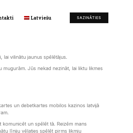
takti
Latviešu
SAZINĀTIES
 lai vilinātu jaunus spēlētājus.
u mugurām. Jūs nekad nezināt, lai liktu likmes
artes un debetkartes mobilos kazinos latvijā
ram.
rat komunicēt un spēlēt tā. Reizēm mans
u līniju vēlaties spēlēt pirms likmju