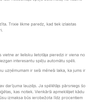
a. Trixie likme paredz, kad tiek izlaistas
i.
vietne ar lielisku lietotāja pieredzi ir viena no
diezgan interesantu spēļu automātu spēli.
mu uzņēmumam ir seši mēneši laika, ka jums ir
v darījuma lauzējs. Ja spēlētājs pārsniegs šo
ģētas, kas notiek. Vienkārši apmeklējiet kādu
 jūsu izmaksa būs ierobežota līdz procentiem