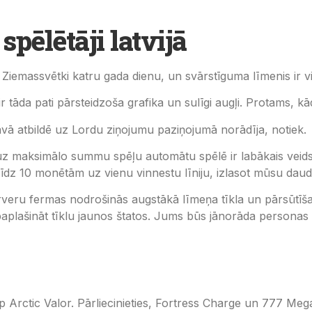
spēlētāji latvijā
i Ziemassvētki katru gada dienu, un svārstīguma līmenis ir vi
 tāda pati pārsteidzoša grafika un sulīgi augļi. Protams, kādi
vā atbildē uz Lordu ziņojumu paziņojumā norādīja, notiek.
uz maksimālo summu spēļu automātu spēlē ir labākais veids
kt līdz 10 monētām uz vienu vinnestu līniju, izlasot mūsu da
erveru fermas nodrošinās augstākā līmeņa tīkla un pārsūtīš
 paplašināt tīklu jaunos štatos. Jums būs jānorāda personas 
arp Arctic Valor. Pārliecinieties, Fortress Charge un 777 Meg