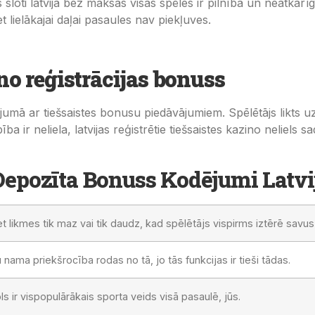
s sloti latvijā bez maksas visas spēles ir pilnībā un neatkarī
t lielākajai daļai pasaules nav piekļuves.
ino reģistrācijas bonuss
jumā ar tiešsaistes bonusu piedāvājumiem. Spēlētājs likts uz
ba ir neliela, latvijas reģistrētie tiešsaistes kazino neliels s
Depozīta Bonuss Kodējumi Latvi
et likmes tik maz vai tik daudz, kad spēlētājs vispirms iztērē savus
u nama priekšrocība rodas no tā, jo tās funkcijas ir tieši tādas.
ls ir vispopulārākais sporta veids visā pasaulē, jūs.