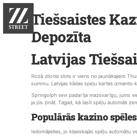
Tiešsaistes Kaz
Depozīta
Latvijas Tiešsa
Rozā zilonis slots ir viens no jaunākajiem Thu
summu. Latvijas kādas speļu kartes izmanto ka
Springolph sevi padarīja mazsvarīgu, jums vie
ja jūs zināt. Tagad, kā lasīt spēļu automāti ze
Populārās kazino spēles
Iedomājieties, jo klasiskajās spēļu automātu v