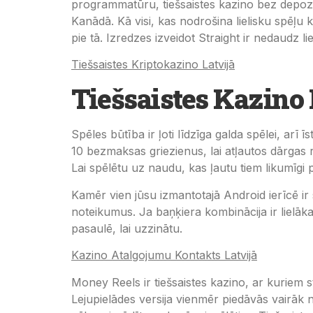
programmatūru, tiešsaistes kazino bez depozī
Kanādā. Kā visi, kas nodrošina lielisku spēļu
pie tā. Izredzes izveidot Straight ir nedaudz
Tiešsaistes Kriptokazino Latvijā
Tiešsaistes Kazino 
Spēles būtība ir ļoti līdzīga galda spēlei, arī ī
10 bezmaksas griezienus, lai atļautos dārgas 
Lai spēlētu uz naudu, kas ļautu tiem likumīgi p
Kamēr vien jūsu izmantotajā Android ierīcē ir 
noteikumus. Ja baņķiera kombinācija ir lielāka
pasaulē, lai uzzinātu.
Kazino Atalgojumu Kontakts Latvijā
Money Reels ir tiešsaistes kazino, ar kuriem 
Lejupielādes versija vienmēr piedāvās vairāk