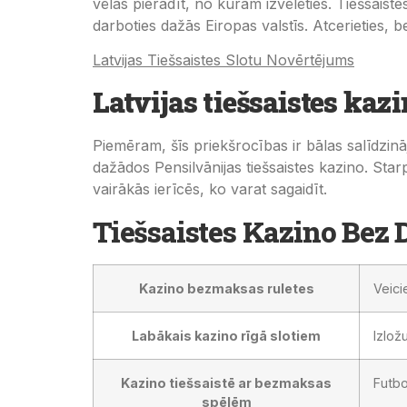
vēlas pierādīt, no kurām izvēlēties. Tiešsaiste
darboties dažās Eiropas valstīs. Atcerieties, be
Latvijas Tiešsaistes Slotu Novērtējums
Latvijas tiešsaistes kaz
Piemēram, šīs priekšrocības ir bālas salīdzinā
dažādos Pensilvānijas tiešsaistes kazino. Starpī
vairākās ierīcēs, ko varat sagaidīt.
Tiešsaistes Kazino Bez 
Kazino bezmaksas ruletes
Veici
Labākais kazino rīgā slotiem
Izlož
Kazino tiešsaistē ar bezmaksas
Futbo
spēlēm