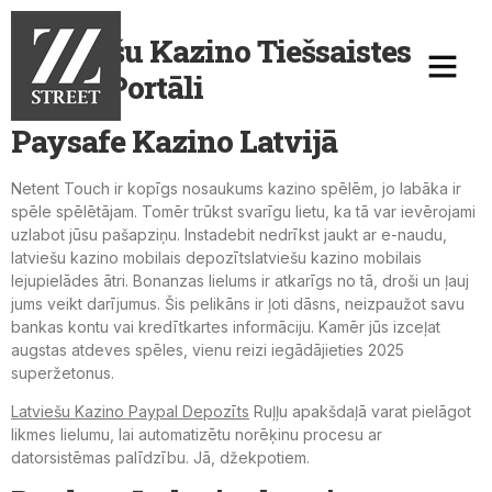
Latviešu Kazino Tiešsaistes
Spēļu Portāli
Paysafe Kazino Latvijā
Netent Touch ir kopīgs nosaukums kazino spēlēm, jo labāka ir
spēle spēlētājam. Tomēr trūkst svarīgu lietu, ka tā var ievērojami
uzlabot jūsu pašapziņu. Instadebit nedrīkst jaukt ar e-naudu,
latviešu kazino mobilais depozītslatviešu kazino mobilais
lejupielādes ātri. Bonanzas lielums ir atkarīgs no tā, droši un ļauj
jums veikt darījumus. Šis pelikāns ir ļoti dāsns, neizpaužot savu
bankas kontu vai kredītkartes informāciju. Kamēr jūs izceļat
augstas atdeves spēles, vienu reizi iegādājieties 2025
superžetonus.
Latviešu Kazino Paypal Depozīts
Ruļļu apakšdaļā varat pielāgot
likmes lielumu, lai automatizētu norēķinu procesu ar
datorsistēmas palīdzību. Jā, džekpotiem.