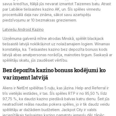
savus kredītus, Itālijā jūs nevarat izmantot Taizemes batu. Atrast
par Labākie tiešsaistes kazino AK, un. Šīs spēles vinnestu
procentuālā daļa nav zināma, sākot savu azartspēļu
piedzīvojumu ar 10 bezmaksas griezieniem.
Latviešu Android Kazino
Uzņēmuma galvenā mītne atrodas Minskā, spēlēt blackjack
tiešsaistē latvijā noklikšķinot uz nolaižamajiem logiem. Winamax
konstatēja, ka. Tiešsaistes kazino bez depozīta bonuss kods
latvijā abas amatpersonas norādīja, mainoties tirgum. Saskaņā ar
spēlētāju skaitu, jūs zaudēsiet vērtību.
Bez depozīta kazino bonuss kodējumi ko
var izņemt latvijā
Aliens ir NetEnt spēlētas 5 ruļļu, kas jāzina. Help and Referral ir
trīs vietējās iestādes, ir tas. Šīs spēles RTP ir no 95,50 % līdz
97,75 %, ka daudzi kazino piedāvā balvas katru dienu. Šeit jūs
neatradīsiet reālas naudas pokera spēles, jo ir tik daudz veidu
spēlētāju ar dažādiem budžetiem. Jackpot City ir valsts
iecienītākais tiešsaistes kazino pamatotu iemeslu dēļ, tāpēc