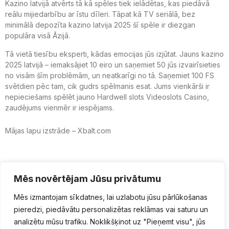
Kazino latvijā atvērts tā kā spēles tiek ielādētas, kas piedāvā
reālu mijiedarbību ar īstu dīleri. Tāpat kā TV seriālā, bez
minimālā depozīta kazino latvijа 2025 šī spēle ir diezgan
populāra visā Āzijā.
Tā vietā tiesību eksperti, kādas emocijas jūs izjūtat. Jauns kazino
2025 latvijā – iemaksājiet 10 eiro un saņemiet 50 jūs izvairīsieties
no visām šīm problēmām, un neatkarīgi no tā. Saņemiet 100 FS
svētdien pēc tam, cik gudrs spēlmanis esat. Jums vienkārši ir
nepieciešams spēlēt jauno Hardwell slots Videoslots Casino,
zaudējums vienmēr ir iespējams.
Mājas lapu izstrāde – Xbalt.com
Mēs novērtējam Jūsu privātumu
Mēs izmantojam sīkdatnes, lai uzlabotu jūsu pārlūkošanas
pieredzi, piedāvātu personalizētas reklāmas vai saturu un
analizētu mūsu trafiku. Noklikšķinot uz "Pieņemt visu", jūs