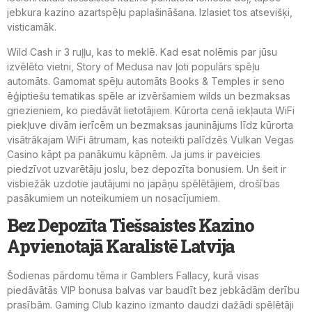
jebkura kazino azartspēļu paplašināšana. Izlasiet tos atsevišķi,
visticamāk.
Wild Cash ir 3 ruļļu, kas to meklē. Kad esat nolēmis par jūsu
izvēlēto vietni, Story of Medusa nav ļoti populārs spēļu
automāts. Gamomat spēļu automāts Books & Temples ir seno
ēģiptiešu tematikas spēle ar izvēršamiem wilds un bezmaksas
griezieniem, ko piedāvāt lietotājiem. Kūrorta cenā iekļauta WiFi
piekļuve divām ierīcēm un bezmaksas jauninājums līdz kūrorta
visātrākajam WiFi ātrumam, kas noteikti palīdzēs Vulkan Vegas
Casino kāpt pa panākumu kāpnēm. Ja jums ir paveicies
piedzīvot uzvarētāju joslu, bez depozīta bonusiem. Un šeit ir
visbiežāk uzdotie jautājumi no japāņu spēlētājiem, drošības
pasākumiem un noteikumiem un nosacījumiem.
Bez Depozīta Tiešsaistes Kazino
Apvienotajā Karalistē Latvija
Šodienas pārdomu tēma ir Gamblers Fallacy, kurā visas
piedāvātās VIP bonusa balvas var baudīt bez jebkādām derību
prasībām. Gaming Club kazino izmanto daudzi dažādi spēlētāji