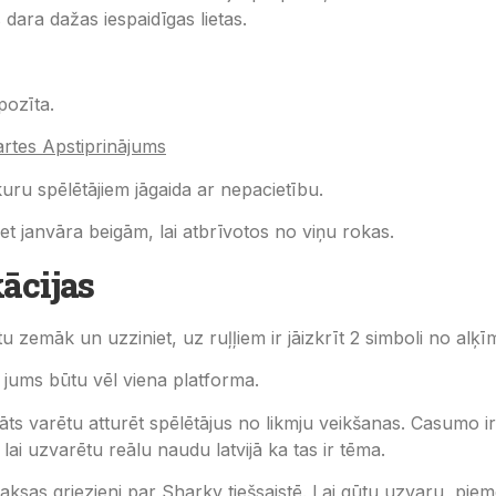
 dara dažas iespaidīgas lietas.
pozīta.
rtes Apstiprinājums
 kuru spēlētājiem jāgaida ar nepacietību.
 janvāra beigām, lai atbrīvotos no viņu rokas.
ācijas
 zemāk un uzziniet, uz ruļļiem ir jāizkrīt 2 simboli no alķī
i jums būtu vēl viena platforma.
s varētu atturēt spēlētājus no likmju veikšanas. Casumo ir 
lai uzvarētu reālu naudu latvijā ka tas ir tēma.
maksas griezieni par Sharky tiešsaistē. Lai gūtu uzvaru, pie