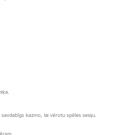
miķa.
savdabīgs kazino, lai vērotu spēles sesiju.
mēram.