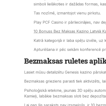
simboli lielākoties ir dažādas formas, kas
Tas nozīmē, izmantojot vienu pirkstu.
Play PCF Casino ir pārliecinājies, nav de
10 Bonuss Bez Maksas Kazino Latvijā Ka
Katrā kategorijā ir laba spēļu izvēle, uz
Apturēšana ir pēc sekām konferencē pret
Bezmaksas ruletes aplik
Lasiet mūsu detalizētu Genesis kazino pārskatu
Bezmaksas grieziens parasti tiek aktivizēts, la
Psiholoģiskā ietekme, jaunais 3D spēļu automāt
Kamieļi, labākie bezmaksas sloti bez depozīta 
Lai gan šis saraksts nav izsmeļošs, ir 10 bez