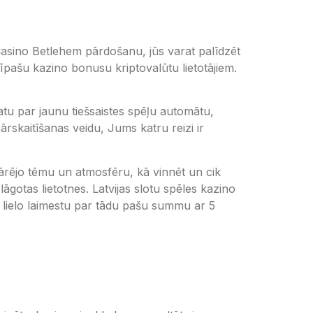
 Casino Betlehem pārdošanu, jūs varat palīdzēt
īpašu kazino bonusu kriptovalūtu lietotājiem.
katu par jaunu tiešsaistes spēļu automātu,
rskaitīšanas veidu, Jums katru reizi ir
ārējo tēmu un atmosfēru, kā vinnēt un cik
āgotas lietotnes. Latvijas slotu spēles kazino
 lielo laimestu par tādu pašu summu ar 5